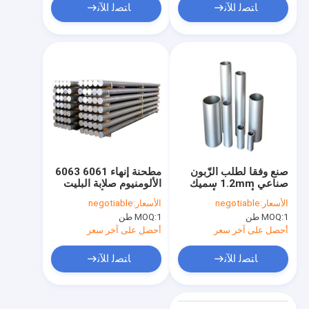
ﺎﺘﺼﻟ ﺍﻶﻧ
ﺎﺘﺼﻟ ﺍﻶﻧ
صنع وفقا لطلب الزّبون
مطحنة إنهاء 6061 6063
صناعي 1.2mm سميك
الألومنيوم صلابة البليت
28mm ألومنيوم أنبوب
110 شريط الألومنيوم
الأسعار:
negotiable
الأسعار:
negotiable
ملفّ أسطوانيّ
جولة
1 طن
MOQ:
1 طن
MOQ:
أحصل على آخر سعر
أحصل على آخر سعر
ﺎﺘﺼﻟ ﺍﻶﻧ
ﺎﺘﺼﻟ ﺍﻶﻧ