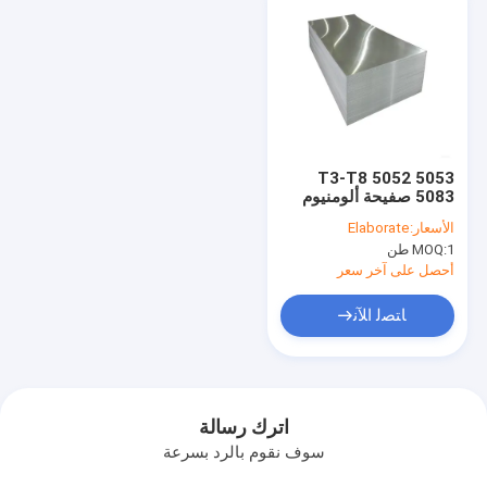
T3-T8 5052 5053
5083 صفيحة ألومنيوم
بعرض 100 مم إلى 2600
الأسعار:
Elaborate
مم
1 طن
MOQ:
أحصل على آخر سعر
ﺎﺘﺼﻟ ﺍﻶﻧ
اترك رسالة
سوف نقوم بالرد بسرعة