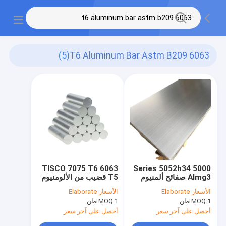
(5)
6063 T6 Aluminum Bar Astm B209
TISCO 7075 T6 6063
5000 Series 5052h34
Almg3 صفائح ألمنيوم
T5 قضيب من الألومنيوم
0.12-260mm صفيحة
الصلب المستدير ASTM
الأسعار:
Elaborate
الأسعار:
Elaborate
ألمنيوم مصقولة سميكة
B209 JIS H4000
1 طن
MOQ:
1 طن
MOQ:
أحصل على آخر سعر
أحصل على آخر سعر