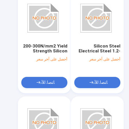
200-300N/mm2 Yield
Silicon Steel
Strength Silicon
Electrical Steel 1.2-
Steel with 1.2-1.5A/m
1.5A/m Width 50mm-
أحصل على آخر سعر
أحصل على آخر سعر
Coercive Force
1250mm
ﺎﺘﺼﻟ ﺍﻶﻧ
ﺎﺘﺼﻟ ﺍﻶﻧ
الصفحة الرئيسية
منتجات
أشرطة فيديو