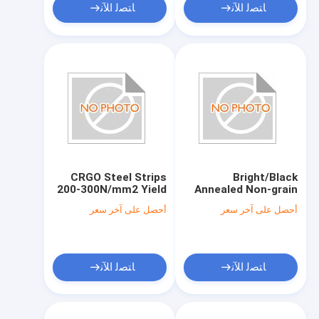
ﺎﺘﺼﻟ ﺍﻶﻧ
ﺎﺘﺼﻟ ﺍﻶﻧ
CRGO Steel Strips
Bright/Black
200-300N/mm2 Yield
Annealed Non-grain
Strength 1.3-1.6T
Oriented Steel with
أحصل على آخر سعر
أحصل على آخر سعر
Magnetic Flux
Vickers Hardness
Density Bright/Black
HV150-HV200
Annealed Surface
Treatment
ﺎﺘﺼﻟ ﺍﻶﻧ
ﺎﺘﺼﻟ ﺍﻶﻧ