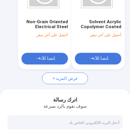
معلومات عنا
جولة في المعمل
Non-Grain Oriented
Solvent Acrylic
Electrical Steel
Copolymer Coated
مراقبة الجودة
Coercive Force 1.2-
Steel Tape 15mm-
أحصل على آخر سعر
أحصل على آخر سعر
1.5A/m Width 50mm-
22mm Width
1250mm
اتصل بنا
أخبار
ﺎﺘﺼﻟ ﺍﻶﻧ
ﺎﺘﺼﻟ ﺍﻶﻧ
اطلب اقتباس
عرض المزيد
لوحة ورقة الفولاذ المقاوم للصدأ
اترك رسالة
سوف نقوم بالرد بسرعة
لفائف الفولاذ المقاوم للصدأ
أنابيب الصلب SS