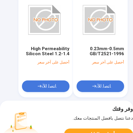
High Permeability
0.23mm-0.5mm
Silicon Steel 1.2-1.4
GB/T2521-1996
Permeability HV150-
Silicon Steel
أحصل على آخر سعر
أحصل على آخر سعر
HV200 Hardness
ﺎﺘﺼﻟ ﺍﻶﻧ
ﺎﺘﺼﻟ ﺍﻶﻧ
وفر وقتك
دعنا نتصل بأفضل المنتجات معك.