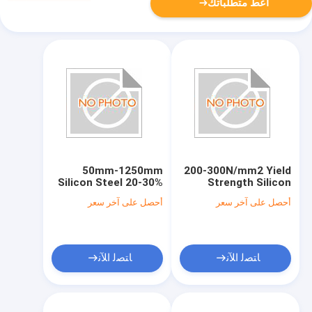
أعط متطلباتك
50mm-1250mm
200-300N/mm2 Yield
Silicon Steel 20-30%
Strength Silicon
Elongation 0.5-
Steel 0.23mm-0.5mm
أحصل على آخر سعر
أحصل على آخر سعر
1.2W/kg Loss Factor
Thickness 1.2-1.4
Permeability
ﺎﺘﺼﻟ ﺍﻶﻧ
ﺎﺘﺼﻟ ﺍﻶﻧ