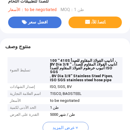
للصدأ لتطبيقات اللحام
MOQ：1 طن
الأسعار：to be negotiated
ﺎﺘﺼﻟ ﺍﻶﻧ
افضل سعر
منتوج وصف
100 '' 410S أنابيب الفولاذ المقاوم للصدأ ،
BV Dia 3/8 '' أنابيب الفولاذ المقاوم للصدأ ،
أنبوب خرطوم الفولاذ المقاوم للصدأ ISO
تسليط الضوء
SGS
,
,
BV Dia 3/8'' Stainless Steel Pipes
ISO SGS stainless steel hose pipe
ISO, SGS, BV
إصدار الشهادات
TISCO, BAOSTEEL
اسم العلامة التجارية
to be negotiated
الأسعار
1 طن
الحد الأدنى لكمية
5000 طن / شهر
القدرة على العرض
عرض المزيد