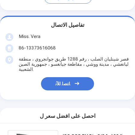
تفاصيل الاتصال
Miss. Vera
86-13373616068
قصر شينليان الصلب ، رقم 1288 طريق جوانجروي ، منطقة
ليانغشي ، مدينة ووشي ، مقاطعة جيانغسو ، جمهورية الصين
الشعبية.
ﺎﺘﺼﻟ ﺍﻶﻧ
احصل على افضل سعر ل