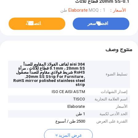
0.1-20mm SS قطاع للأثاث
الأسعار：Elaborate
MOQ：1 طن
افضل سعر
ﺎﺘﺼﻟ ﺍﻶﻧ
منتوج وصف
aisi 304 لفائف الفولاذ المقاوم للصدأ
0.1mm ، 20mm SS قطاع للأثاث ، مرآة
RoHS شريط فولاذي مقاوم للصدأ مصقول
تسليط الضوء
,
,
20mm SS Strip For Furniture
RoHS mirror polished stainless steel
strip
إصدار الشهادات
ISO CE AISI ASTM
اسم العلامة التجارية
TISCO
الأسعار
Elaborate
الحد الأدنى لكمية
1 طن
القدرة على العرض
2500 طن / أسبوع
عرض المزيد