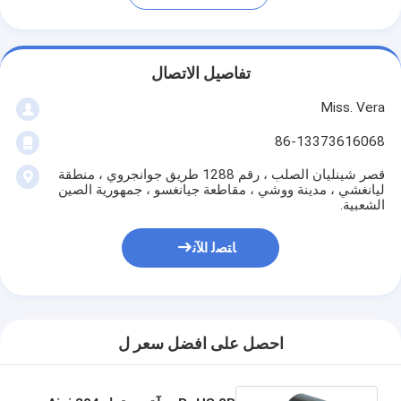
تفاصيل الاتصال
Miss. Vera
86-13373616068
قصر شينليان الصلب ، رقم 1288 طريق جوانجروي ، منطقة
ليانغشي ، مدينة ووشي ، مقاطعة جيانغسو ، جمهورية الصين
الشعبية.
ﺎﺘﺼﻟ ﺍﻶﻧ
احصل على افضل سعر ل