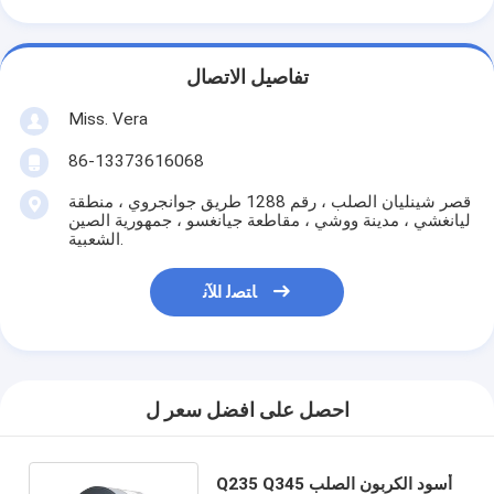
تفاصيل الاتصال
Miss. Vera
86-13373616068
قصر شينليان الصلب ، رقم 1288 طريق جوانجروي ، منطقة
ليانغشي ، مدينة ووشي ، مقاطعة جيانغسو ، جمهورية الصين
الشعبية.
ﺎﺘﺼﻟ ﺍﻶﻧ
احصل على افضل سعر ل
Q235 Q345 أسود الكربون الصلب