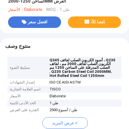
الساخن 1250-2000MM العرض
MOQ：1 طن
الأسعار：Elaborate
ﺎﺘﺼﻟ ﺍﻶﻧ
افضل سعر
منتوج وصف
Q345 أسود الكربون الصلب لفائف ، Q235
الكربون الصلب لفائف 2000 مم ، لفائف
الصلب المدرفلة على الساخن 1250 مم
تسليط الضوء
,
,
Q235 Carbon Steel Coil 2000MM
Hot Rolled Steel Coil 1250mm
ISO CE AISI ASTM
إصدار الشهادات
TISCO
اسم العلامة التجارية
Elaborate
الأسعار
1 طن
الحد الأدنى لكمية
2500 طن / أسبوع
القدرة على العرض
عرض المزيد