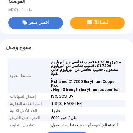
الموصلية
MOQ：1 طن
ﺎﺘﺼﻟ ﺍﻶﻧ
افضل سعر
منتوج وصف
قضيب نحاسي من البريليوم C17300 مشرق
، قضيب نحاسي من البريليوم C17300
مصقول ، قضيب نحاسي من البريليوم عالي
القوة
تسليط الضوء
,
Polished C17300 Beryllium Copper
Rod
,
High Strength beryllium copper bar
ISO, SGS, BV
إصدار الشهادات
TISCO, BAOSTEEL
اسم العلامة التجارية
1 طن
الحد الأدنى لكمية
5000 طن / شهر
القدرة على العرض
التعبئة القياسية ، أو حسب متطلبات العميل
تفاصيل التغليف