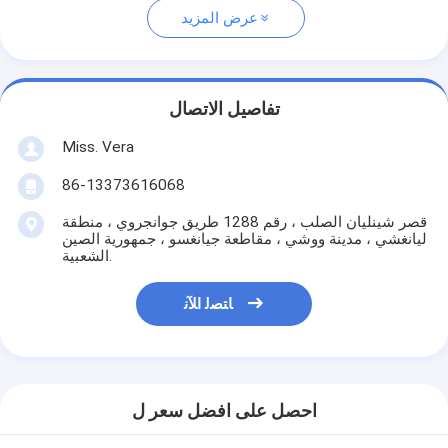
عرض المزيد
تفاصيل الاتصال
Miss. Vera
86-13373616068
قصر شينليان الصلب ، رقم 1288 طريق جوانجروي ، منطقة
ليانغشي ، مدينة ووشي ، مقاطعة جيانغسو ، جمهورية الصين
الشعبية.
ﺎﺘﺼﻟ ﺍﻶﻧ
احصل على افضل سعر ل