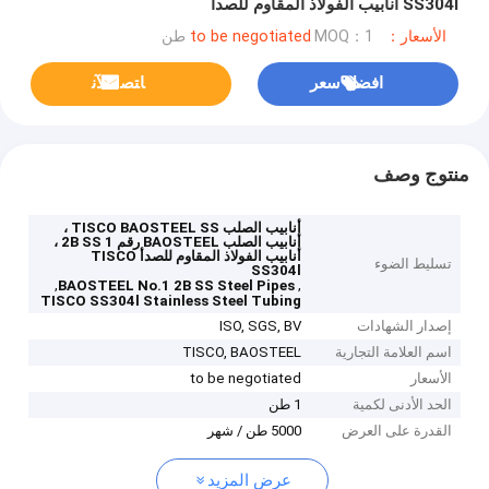
SS304l أنابيب الفولاذ المقاوم للصدأ
الأسعار：to be negotiated
MOQ：1 طن
افضل سعر
ﺎﺘﺼﻟ ﺍﻶﻧ
منتوج وصف
أنابيب الصلب TISCO BAOSTEEL SS ،
أنابيب الصلب BAOSTEEL رقم 1 2B SS ،
أنابيب الفولاذ المقاوم للصدأ TISCO
تسليط الضوء
SS304l
,
,
BAOSTEEL No.1 2B SS Steel Pipes
TISCO SS304l Stainless Steel Tubing
إصدار الشهادات
ISO, SGS, BV
اسم العلامة التجارية
TISCO, BAOSTEEL
الأسعار
to be negotiated
الحد الأدنى لكمية
1 طن
القدرة على العرض
5000 طن / شهر
عرض المزيد