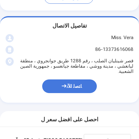
تفاصيل الاتصال
Miss. Vera
86-13373616068
قصر شينليان الصلب ، رقم 1288 طريق جوانجروي ، منطقة
ليانغشي ، مدينة ووشي ، مقاطعة جيانغسو ، جمهورية الصين
الشعبية.
ﺎﺘﺼﻟ ﺍﻶﻧ
احصل على افضل سعر ل