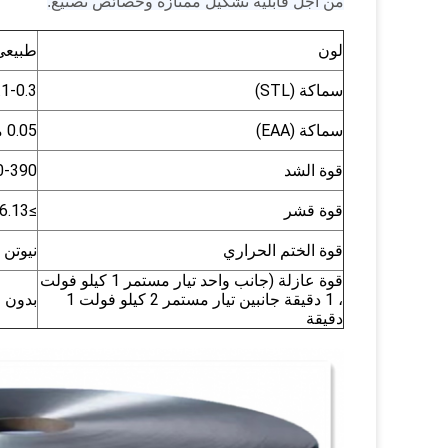
من أجل قابلية تشكيل ممتازة وخصائص تصنيع.
لون
طبيعي
سماكة (STL)
0.1-0.3 
سماكة (EAA)
0.05 مم
قوة الشد
310-390 ميجا
قوة قشر
≥6.13 نيوتن / سم
قوة الختم الحراري
نيوتن / 
قوة عازلة (جانب واحد تيار مستمر 1 كيلو فولت
، 1 دقيقة جانبين تيار مستمر 2 كيلو فولت 1
بدون 
دقيقة