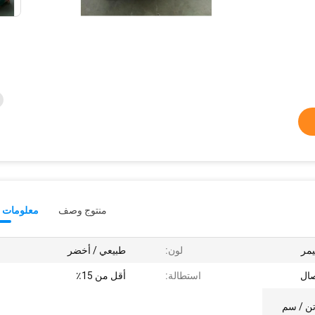
منتوج وصف
معلومات ت
يمر
لون:
طبيعي / أخضر
صال
استطالة:
أقل من 15٪