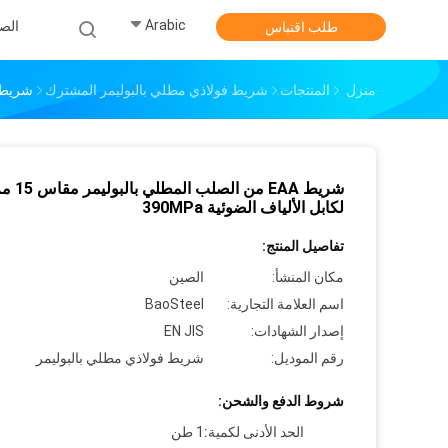
Arabic
الص
طلب اقتباس
منزل
المنتجات
شريط فولاذي مطلي بالبوليمر المشترك
شريط EAA من الصلب المطلي بالبوليمر مقاس 15 مم لكابل الألياف ال
شريط EAA من الصلب المطلي بالب
لكابل الألياف الضوئية 390MPa
تفاصيل المنتج:
مكان المنشأ:
الصين
اسم العلامة التجارية:
BaoSteel
إصدار الشهادات:
EN JIS
رقم الموديل:
شريط فولاذي مطلي بالبوليمر
شروط الدفع والشحن:
الحد الأدنى لكمية:
1 طن