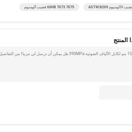
60HB 7073 7075 قضيب ألومنيوم
 المنتج
أنا مهتم بذلك شريط EAA من الصلب المطلي بالبوليمر مقاس 15 مم لكابل الألياف الضوئية 390MPa هل يمكن أن ترسل لي مزيدًا من التفاص