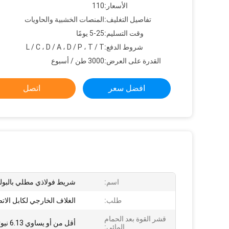
الأسعار:
110
تفاصيل التغليف:
المنصات الخشبية والحاويات
وقت التسليم:
5-25 يومًا
شروط الدفع:
L / C ، D / A ، D / P ، T / T
القدرة على العرض:
3000 طن / أسبوع
افضل سعر
اتصل
اسم:
شريط فولاذي مطلي بالبول
طلب:
الغلاف الخارجي لكابل الات
قشر القوة بعد الحمام
أقل من أو يساوي 6.13 نيوتن / سم
المائي: