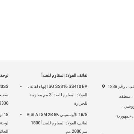
لفائف الفولاذ المقاوم للصدأ
لوحة 
قصر شينليان الصلب ، رقم 1288
ISO SS316 SS410 BA إنهاء لفائف
30SS
الفولاذ المقاوم للصدأ 3 مم مقاومة
صفيحة
، منطقة
للحرارة
S N08330
ووشي ،
18/8 الأوستنيتي AISI ATSM 2B 8K
18 
، جمهورية
لفائف الفولاذ المقاوم للصدأ 1800
مم 2000 مم
الحائ