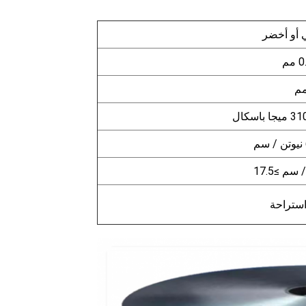
 أو أخضر
مم
 باسكال
سم ≥17.5
استراحة