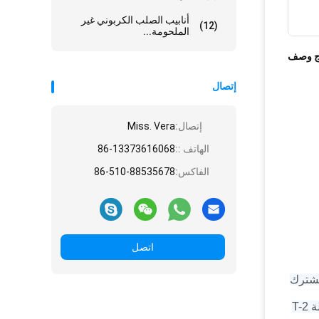
أنابيب الصلب الكربوني غير
(12)
الملحومة...
ج وصف
إتصال
إتصال:
Miss. Vera
الهاتف ::
86-13373616068
الفاكس:
86-510-88535678
اتصل
مشترك
الكثافة.يرتبط بـ LLDPE و MDPE و HEPE.الفولاذ عبارة عن فولاذ مطلي بالكروم إلكتروني منخفض الكربون مقسّى إلى حالة T-2